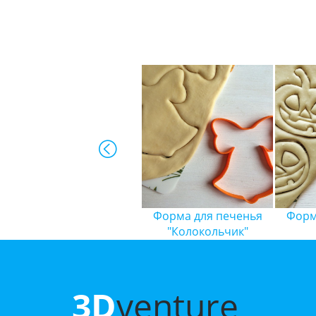
Форма для печенья
Форма для печенья
Форм
Ключ
"Колокольчик"
3D
venture