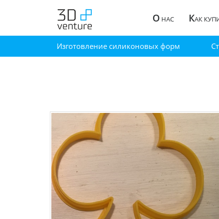
О
К
НАС
АК КУП
Изготовление силиконовых форм
С