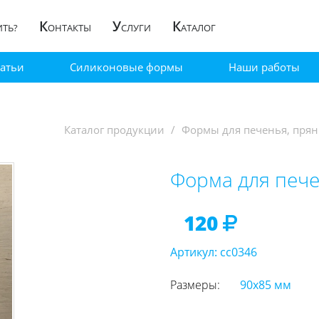
К
У
К
ИТЬ?
ОНТАКТЫ
СЛУГИ
АТАЛОГ
татьи
Силиконовые формы
Наши работы
Каталог продукции
Формы для печенья, прян
Форма для пече
120
Артикул:
cc0346
Размеры:
90х85 мм