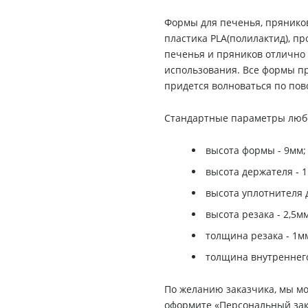
Формы для печенья, пряников
пластика PLA(полилактид), п
печенья и пряников отлично п
использования. Все формы п
придется волноваться по пов
Стандартные параметры любо
высота формы - 9мм;
высота держателя - 
высота уплотнителя д
высота резака - 2,5мм
толщина резака - 1м
толщина внутреннего
По желанию заказчика, мы м
оформите «Персональный зак