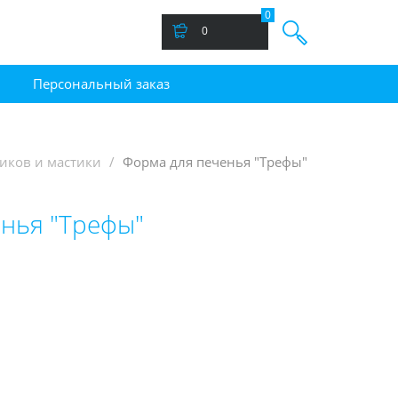
0
0
Персональный заказ
иков и мастики
Форма для печенья "Трефы"
нья "Трефы"