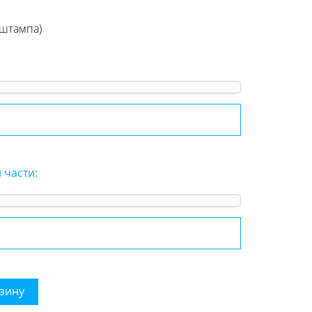
 штампа)
 части:
зину