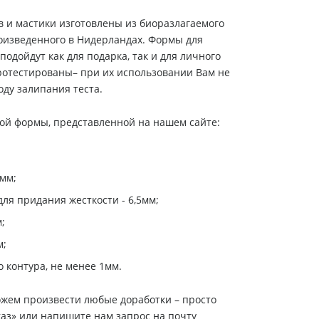
 и мастики изготовлены из биоразлагаемого
роизведенного в Нидерландах. Формы для
одойдут как для подарка, так и для личного
ротестированы– при их использовании Вам не
оду залипания теста.
й формы, представленной на нашем сайте:
1мм;
ля придания жесткости - 6,5мм;
;
м;
 контура, не менее 1мм.
ожем произвести любые доработки – просто
аз» или напишите нам запрос на почту