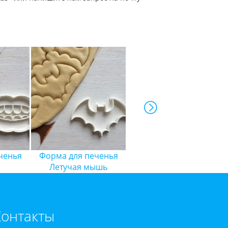
ченья
Форма для печенья
Форма для печенья
Летучая мышь
"Бутылочка"
Контакты