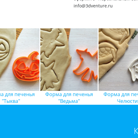
info@3dventure.ru
а для печенья
Форма для печенья
Форма для пе
"Тыква"
"Ведьма"
Челюсти